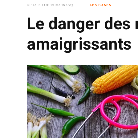
UPDATED ON
10 MARS 2023
LES BASES
Le danger des
amaigrissants